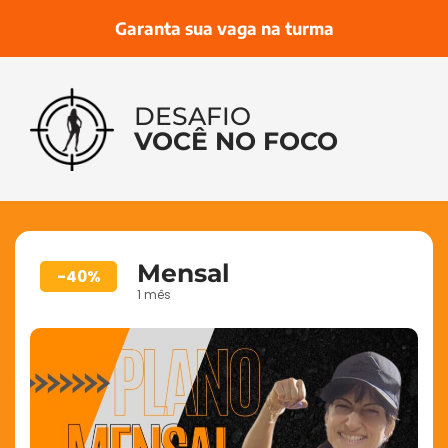
Garanta sua vaga na turma
DESAFIO
VOCÊ NO FOCO
Mensal
-40%
1 mês