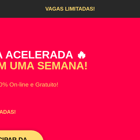
VAGAS LIMITADAS!
A ACELERADA 🔥
EM UMA SEMANA!
0% On-line e Gratuito!
TADAS!
CIPAR DA