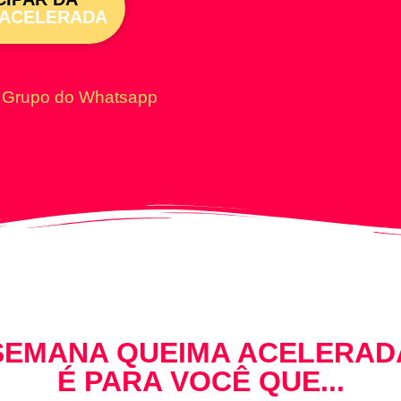
 ACELERADA
o
Grupo do Whatsapp
SEMANA QUEIMA ACELERAD
É PARA VOCÊ QUE...