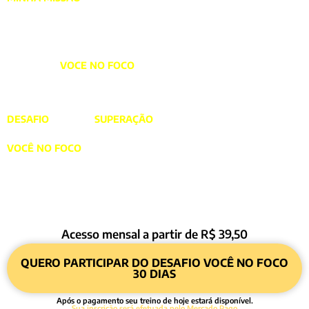
bons hábitos alimentares e transformando seu estilo de vida
para que você não emagreça só agora, mas que continue
emagrecendo para SEMPRE.
No desafio
VOCE NO FOCO
é abordado todos os temas que
envolvem emagrecimento saudavel. Dando todo o suporte que
você precisa pra se manter saudável e ter resultados.
DESAFIO
: Envolve
SUPERAÇÃO
. Vou te ajudar a construir o
impulso que precisa pra atingir o seu objetivo.
VOCÊ NO FOCO
: O foco aqui é você. Agora você sai de uma
imagem distorcida e embaçada, para um ponto fixo de clareza
e nitidez que vai te levar a outro nível de corpo e mente.
Acesso mensal a partir de R$ 39,50
QUERO PARTICIPAR DO DESAFIO VOCÊ NO FOCO
30 DIAS
Após o pagamento seu treino de hoje estará disponível.
Sua inscrição será efetuada pelo
Mercado Pago