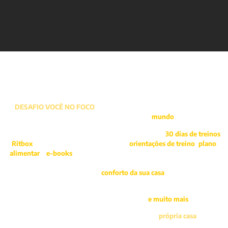
O
DESAFIO VOCÊ NO FOCO
é um grupo de treinamento em casa que
possui pessoas de toda parte de
mundo
.
Finalizando a sua inscrição hoje você tem acesso a
30 dias de treinos
Ritbox
a nível iniciante e um site com
orientações de treino
,
plano
alimentar
e
e-books
. As aulas tem duração de 30 minutos, ideal pra
você que tem pouco tempo pra treinar e prefere fazer isso de forma
divertida no
conforto da sua casa
.
Nesse desafio você vai: Perder Barriga, reeducar a alimentação,
prevenir lesões, mudar seu Mindset
e muito mais
..
Dessa maneira, a sua academia será a sua
própria casa
.