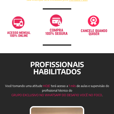
PROFISSIONAIS
HABILITADOS
Você tomando uma atitude
HOJE
terá acesso
a
1 mês
de aulas
e supervisão do
profissional técnico do
GRUPO EXCLUSIVO NO WHATSAPP DO DESAFIO VOCÊ NO FOCO
.