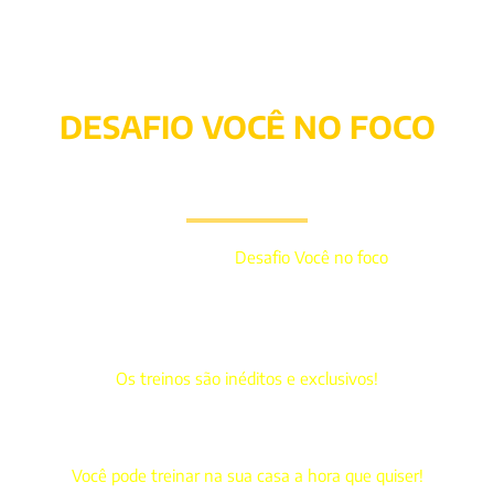
VOCÊ PODE SE INSCREVER NO
DESAFIO VOCÊ NO FOCO
COM SEGURANÇA
Ao efetuar o pagamento do
Desafio Você no foco
, você terá
direito a 1 mês de acesso para treinar todos os dias, conforme os
treinos forem disponibilizados.
Os treinos são periodizados, então você vai treinar um grupo de
músculo por dia.
Os treinos são inéditos e exclusivos!
O treino é disponibilizado no Grupo do Telegram todos os dias (de
segunda a sábado) por um link do YouTube esse treino ficará
disponível por 24hs!
Você pode treinar na sua casa a hora que quiser!