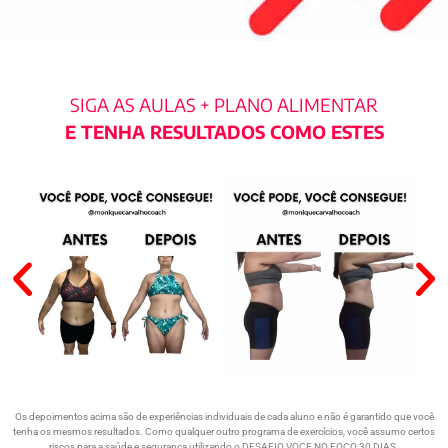
SIGA AS AULAS + PLANO ALIMENTAR
E TENHA RESULTADOS COMO ESTES
Os depoimentos acima são de experiências individuais de cada aluno e não é garantido que você
tenha os mesmos resultados. Como qualquer outro programa de exercícios, você assumo certos
riscos para a saúde e segurança utilizando o DESAFIO VOCE NO FOCO 30 DIAS.