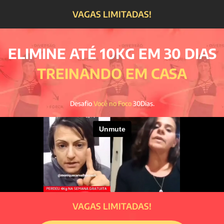
VAGAS LIMITADAS!
ELIMINE ATÉ 10KG EM 30 DIAS
TREINANDO EM CASA
Desafio
Você no Foco
30Dias.
VAGAS LIMITADAS!