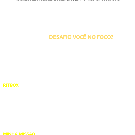
O QUE É O
DESAFIO VOCÊ NO FOCO?
RESULTADOS DE ACADEMIA TREINANDO EM CASA
RITBOX
é uma modalidade de treino que proporciona queima
de gordura, aumento de massa muscular, força e resistência.
Usando a metodologia de treino HIIT (Treino Intervalado de
Alta Intensidade) que faz você aumentar a queima calórica
treinando em menos tempo. Tudo isso usando a musica, o que
deixa tudo mais divertido, e melhor ainda, no conforto da sua
casa.
MINHA MISSÃO
é fazer com que você emagreça adquirindo