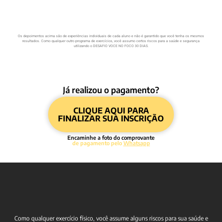
Os depoimentos acima são de experiências individuais de cada aluno e não é garantido que você tenha os mesmos
resultados. Como qualquer outro programa de exercícios, você assumo certos riscos para a saúde e segurança
utilizando o DESAFIO VOCE NO FOCO 30 DIAS.
Já realizou o pagamento?
CLIQUE AQUI PARA
FINALIZAR SUA INSCRIÇÃO
Encaminhe a foto do comprovante
de pagamento pelo
Whatsapp
Como qualquer exercício físico, você assume alguns riscos para sua saúde e